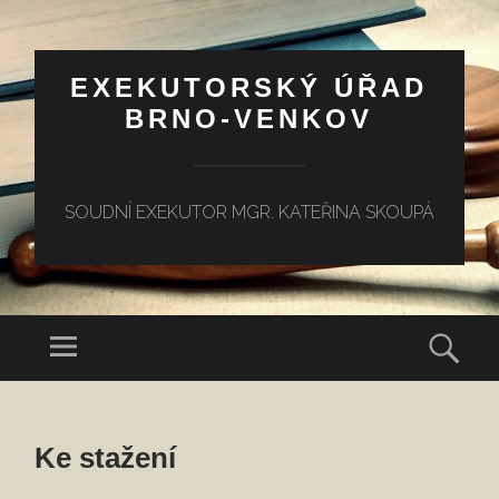
EXEKUTORSKÝ ÚŘAD
BRNO-VENKOV
SOUDNÍ EXEKUTOR MGR. KATEŘINA SKOUPÁ
Menu
Hled
PŘEJÍT
K
Ke stažení
OBSAHU
WEBU