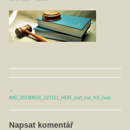
Navigace
←
IMG_20190618_122111_HDR_carl_cut_KS_ivan
příspěvku
Napsat komentář