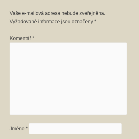
Vaše e-mailová adresa nebude zveřejněna.
Vyžadované informace jsou označeny
*
Komentář
*
Jméno
*