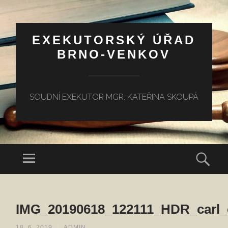
EXEKUTORSKÝ ÚŘAD
BRNO-VENKOV
SOUDNÍ EXEKUTOR MGR. KATEŘINA SKOUPÁ
Menu
Hled
PŘEJÍT
K
IMG_20190618_122111_HDR_carl_
OBSAHU
WEBU
18. 6. 2019
/
ADMIN