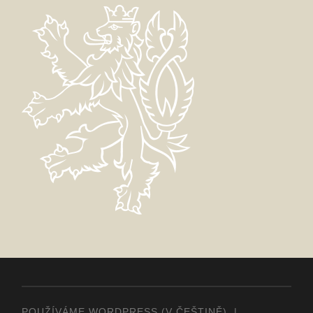
POUŽÍVÁME WORDPRESS (V ČEŠTINĚ)
|