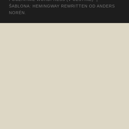
ŠABLONA: HEMINGWAY REWRITTEN OD
ANDERS
NORÉN
.