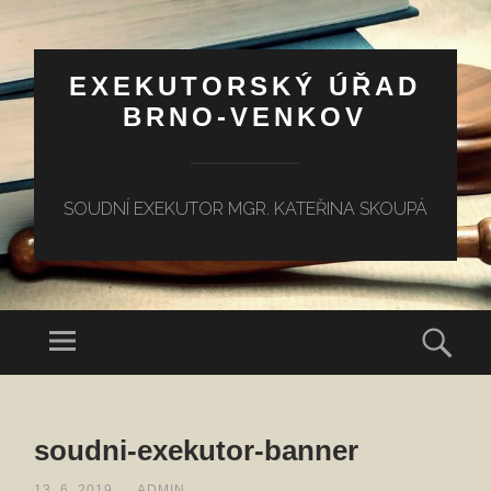
EXEKUTORSKÝ ÚŘAD
BRNO-VENKOV
SOUDNÍ EXEKUTOR MGR. KATEŘINA SKOUPÁ
Menu
Hled
PŘEJÍT
K
soudni-exekutor-banner
OBSAHU
WEBU
13. 6. 2019
/
ADMIN