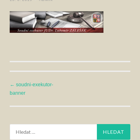
Navigace
←
soudni-exekutor-
banner
příspěvku
Vyhledávání